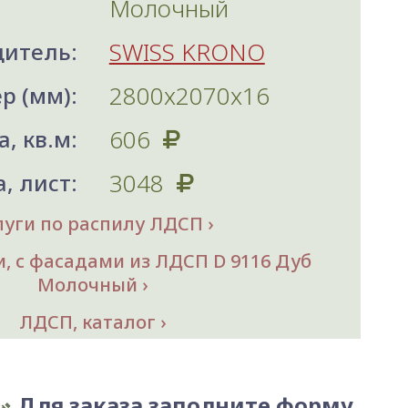
Молочный
SWISS KRONO
итель:
2800х2070x16
р (мм):
606
, кв.м:
3048
, лист:
луги по распилу ЛДСП
, с фасадами из ЛДСП D 9116 Дуб
Молочный
ЛДСП, каталог
Для заказа заполните форму