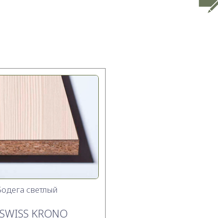
Бодега cветлый
SWISS KRONO