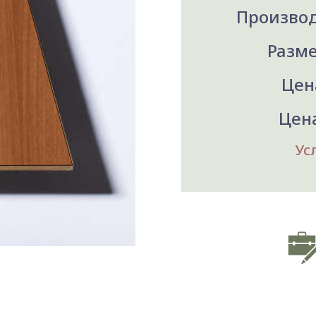
Производ
Разме
Цена
Цена
Ус