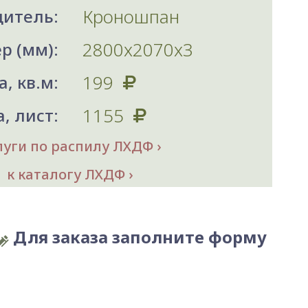
Кроношпан
итель:
2800х2070x3
р (мм):
199
, кв.м:
1155
, лист:
луги по распилу ЛХДФ
к каталогу ЛХДФ
Для заказа заполните форму