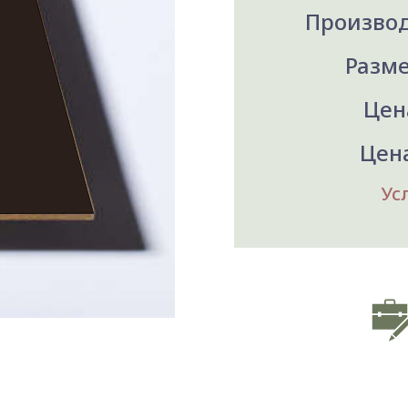
Производ
Разме
Цена
Цена
Ус