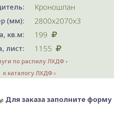
Кроношпан
итель:
2800х2070x3
р (мм):
199
, кв.м:
1155
, лист:
луги по распилу ЛХДФ
к каталогу ЛХДФ
Для заказа заполните форму